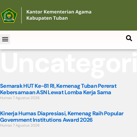
Uncategor
Semarak HUT Ke-81 RI, Kemenag Tuban Pererat
Kebersamaan ASN Lewat Lomba Kerja Sama
Humas
7 Agustus 2026
Kinerja Humas Diapresiasi, Kemenag Raih Popular
Government Institutions Award 2026
Humas
7 Agustus 2026