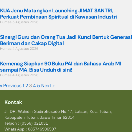
KUA Jenu Matangkan Launching JIMAT SANTRI,
Perkuat Pembinaan Spiritual di Kawasan Industri
Humas
5 Agustus 2026
Sinergi Guru dan Orang Tua Jadi Kunci Bentuk Generasi
Beriman dan Cakap Digital
Humas
4 Agustus 2026
Kemenag Siapkan 90 Buku PAI dan Bahasa Arab MI
sampai MA, Bisa Unduh di sini!
Humas
4 Agustus 2026
« Previous
1
2
3
4
5
Next »
Kontak
Jl. DR. Wahidin Sudirohusodo No.47, Latsari, Kec. Tuban,
Kabupaten Tuban, Jawa Timur 62314
Telpon : (0356) 321031
Whats App : 085746906597