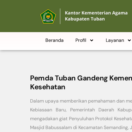
Beranda
Profil
Layanan
Pemda Tuban Gandeng Kemena
Kesehatan
Dalam upaya memberikan pemahaman dan meny
Kebiasaan Baru, Pemerintah Daerah Kabup
mengadakan giat Penyuluhan Protokol Kesehat
Masjid Babussalam di Kecamatan Semanding, J