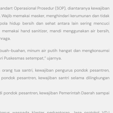
ndart Operasional Prosedur (SOP), diantaranya kewajiban
ri. Wajib memakai masker, menghindari kerumunan dan tidak
ola hidup bersih dan sehat antara lain sering mencuci
 memakai hand sanitizer, mandi menggunakan air bersih,
hraga.
buah-buahan, minum air putih hangat dan mengkonsumsi
ri Puskesmas setempat,” ujarnya.
rang tua santri, kewajiban pengurus pondok pesantren,
i pondok pesantren, kewajiban santri selama dilingkungan
di pondok pesantren, kewajiban Pemerintah Daerah sampai
 harus waspada klaster perkantoran. Jaga protokol VDJ