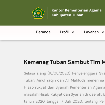
Beranda
Profil
Layanan
Kemenag Tuban Sambut Tim M
Selasa siang (18/08/2020) Penyelenggara Sy
Tuban, Ainul Yaqin dan Ali Mahfudz menerim
Hisab rukyat dan Syariah Kementerian Agama
masalah Hisab Rukyat dan Syariah di daerah, 
tahun 2020 tanggal 7 Juli 2020, tentang P