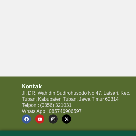
Kontak
Jl. DR. Wahidin Sudirohusodo No.47, Latsari, Kec.
Tuban, Kabupaten Tuban, Jawa Timur 62314
Telpon : (0356) 321031
Whats App : 085746906597