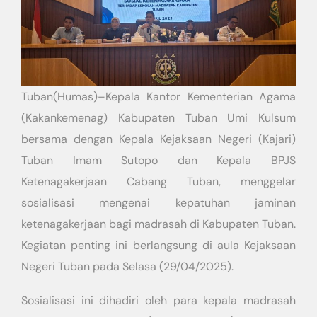
Tuban(Humas)–Kepala Kantor Kementerian Agama
(Kakankemenag) Kabupaten Tuban Umi Kulsum
bersama dengan Kepala Kejaksaan Negeri (Kajari)
Tuban Imam Sutopo dan Kepala BPJS
Ketenagakerjaan Cabang Tuban, menggelar
sosialisasi mengenai kepatuhan jaminan
ketenagakerjaan bagi madrasah di Kabupaten Tuban.
Kegiatan penting ini berlangsung di aula Kejaksaan
Negeri Tuban pada Selasa (29/04/2025).
Sosialisasi ini dihadiri oleh para kepala madrasah