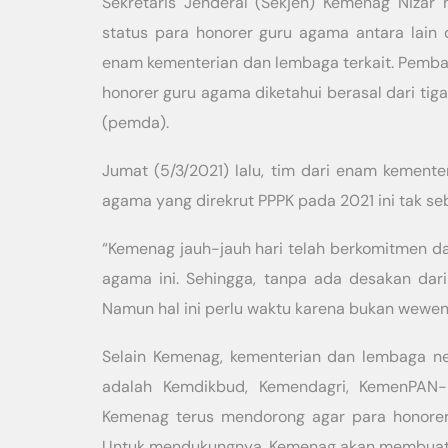
Sekretaris Jenderal (Sekjen) Kemenag Niz
status para honorer guru agama antara lai
enam kementerian dan lembaga terkait. Pemba
honorer guru agama diketahui berasal dari ti
(pemda).
Jumat (5/3/2021) lalu, tim dari enam kementer
agama yang direkrut PPPK pada 2021 ini tak seb
“Kemenag jauh-jauh hari telah berkomitmen 
agama ini. Sehingga, tanpa ada desakan dari
Namun hal ini perlu waktu karena bukan wewenan
Selain Kemenag, kementerian dan lembaga ne
adalah Kemdikbud, Kemendagri, KemenPAN-
Kemenag terus mendorong agar para honore
Untuk mendukungnya, Kemenag akan membuat so