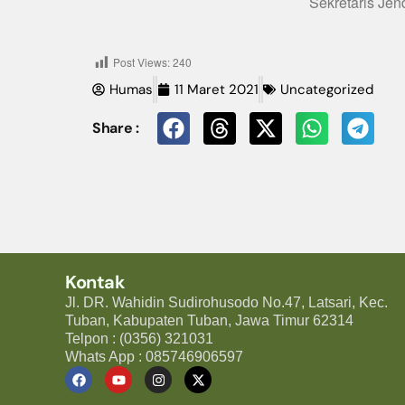
Sekretaris Jen
Post Views:
240
Humas
11 Maret 2021
Uncategorized
Share :
Kontak
Jl. DR. Wahidin Sudirohusodo No.47, Latsari, Kec.
Tuban, Kabupaten Tuban, Jawa Timur 62314
Telpon : (0356) 321031
Whats App : 085746906597