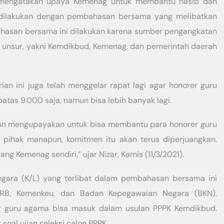
ar mengatakan upaya Kemenag untuk membantu nasib dan
n dilakukan dengan pembahasan bersama yang melibatkan
hasan bersama ini dilakukan karena sumber pengangkatan
ga unsur, yakni Kemdikbud, Kemenag, dan pemerintah daerah
ian ini juga telah menggelar rapat lagi agar honorer guru
atas 9.000 saja, namun bisa lebih banyak lagi.
dan mengupayakan untuk bisa membantu para honorer guru
 pihak manapun, komitmen itu akan terus diperjuangkan.
g Kemenag sendiri,” ujar Nizar, Kamis (11/3/2021).
gara (K/L) yang terlibat dalam pembahasan bersama ini
RB, Kemenkeu, dan Badan Kepegawaian Negara (BKN).
r guru agama bisa masuk dalam usulan PPPK Kemdikbud.
al ujian seleksi calon PPPK.