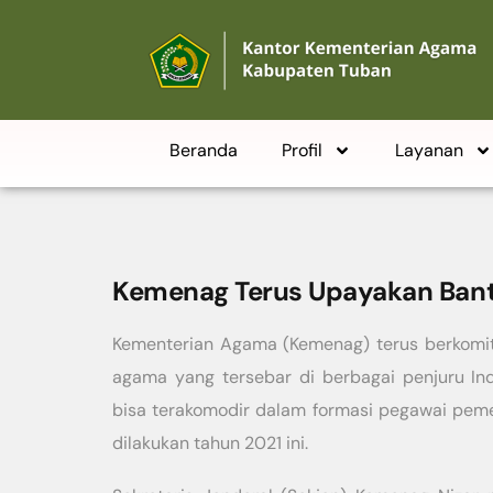
Beranda
Profil
Layanan
Kemenag Terus Upayakan Bant
Kementerian Agama (Kemenag) terus berkomit
agama yang tersebar di berbagai penjuru I
bisa terakomodir dalam formasi pegawai peme
dilakukan tahun 2021 ini.