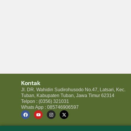
Kontak
Jl. DR. Wahidin Sudirohusodo No.47, Latsari, Kec.
Tuban, Kabupaten Tuban, Jawa Timur 62314
Telpon : (0356) 321031
Whats App : 085746906597