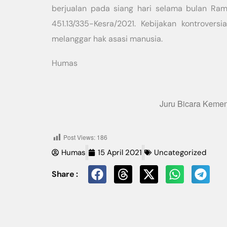
berjualan pada siang hari selama bulan Ra
451.13/335-Kesra/2021. Kebijakan kontrover
melanggar hak asasi manusia.
Humas
Juru Bicara Keme
Post Views:
186
Humas
15 April 2021
Uncategorized
Share :