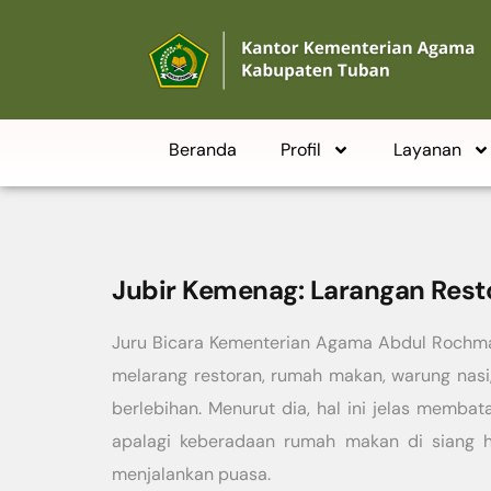
Beranda
Profil
Layanan
Jubir Kemenag: Larangan Resto
Juru Bicara Kementerian Agama Abdul Rochman
melarang restoran, rumah makan, warung nasi
berlebihan. Menurut dia, hal ini jelas memba
apalagi keberadaan rumah makan di siang h
menjalankan puasa.