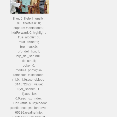
filter: 0; fileterIntensity:
0.0; filterMask: 0;
captureOrientation: 0;
hdrForward: 0; highlight:
true; algolist: 0;
multi-frame: 1;
brp_mask:0;
brp_del_th:null;
brp_del_sen:null;
delta:null;
bokeh:0;
module: photo;hw-
remosaic: false;touch:
(-1.0, -1.0);sceneMode:
3145728;cct_value:
0;AI_Scene: (-1,
-1);aec_lux:
0.0;aec_lux_index:
0;HdrStatus: auto;albedo:
;confidence: ;motionLevel:
65536;weatherinfo:
weather?Hujan singkat,