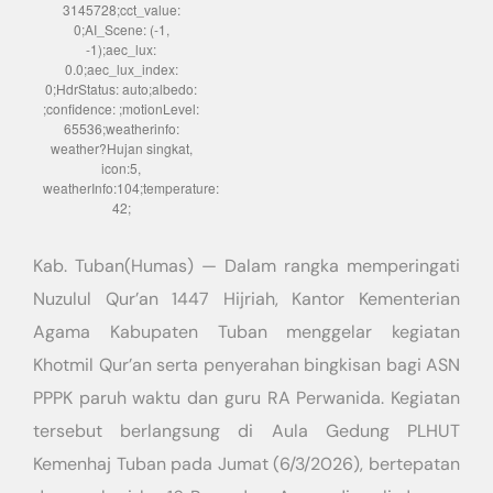
3145728;cct_value:
0;AI_Scene: (-1,
-1);aec_lux:
0.0;aec_lux_index:
0;HdrStatus: auto;albedo:
;confidence: ;motionLevel:
65536;weatherinfo:
weather?Hujan singkat,
icon:5,
weatherInfo:104;temperature:
42;
Kab. Tuban(Humas) — Dalam rangka memperingati
Nuzulul Qur’an 1447 Hijriah, Kantor Kementerian
Agama Kabupaten Tuban menggelar kegiatan
Khotmil Qur’an serta penyerahan bingkisan bagi ASN
PPPK paruh waktu dan guru RA Perwanida. Kegiatan
tersebut berlangsung di Aula Gedung PLHUT
Kemenhaj Tuban pada Jumat (6/3/2026), bertepatan