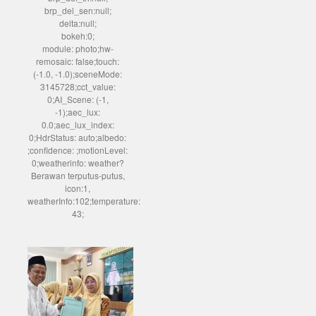
brp_del_sen:null;
delta:null;
bokeh:0;
module: photo;hw-
remosaic: false;touch:
(-1.0, -1.0);sceneMode:
3145728;cct_value:
0;AI_Scene: (-1,
-1);aec_lux:
0.0;aec_lux_index:
0;HdrStatus: auto;albedo:
;confidence: ;motionLevel:
0;weatherinfo: weather?
Berawan terputus-putus,
icon:1,
weatherInfo:102;temperature:
43;