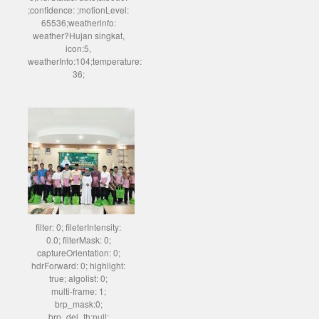
;confidence: ;motionLevel:
65536;weatherinfo:
weather?Hujan singkat,
icon:5,
weatherInfo:104;temperature:
36;
filter: 0; fileterIntensity:
0.0; filterMask: 0;
captureOrientation: 0;
hdrForward: 0; highlight:
true; algolist: 0;
multi-frame: 1;
brp_mask:0;
brp_del_th:null;