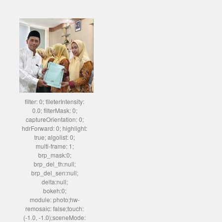
filter: 0; fileterIntensity:
0.0; filterMask: 0;
captureOrientation: 0;
hdrForward: 0; highlight:
true; algolist: 0;
multi-frame: 1;
brp_mask:0;
brp_del_th:null;
brp_del_sen:null;
delta:null;
bokeh:0;
module: photo;hw-
remosaic: false;touch:
(-1.0, -1.0);sceneMode: