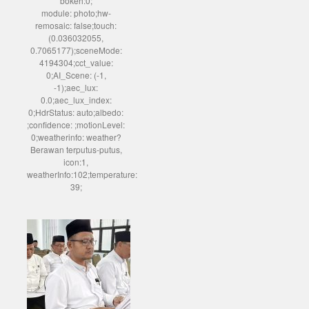
bokeh:0;
module: photo;hw-
remosaic: false;touch:
(0.036032055,
0.7065177);sceneMode:
4194304;cct_value:
0;AI_Scene: (-1,
-1);aec_lux:
0.0;aec_lux_index:
0;HdrStatus: auto;albedo:
;confidence: ;motionLevel:
0;weatherinfo: weather?
Berawan terputus-putus,
icon:1,
weatherInfo:102;temperature:
39;