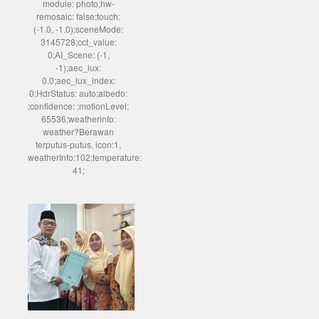
module: photo;hw-
remosaic: false;touch:
(-1.0, -1.0);sceneMode:
3145728;cct_value:
0;AI_Scene: (-1,
-1);aec_lux:
0.0;aec_lux_index:
0;HdrStatus: auto;albedo:
;confidence: ;motionLevel:
65536;weatherinfo:
weather?Berawan
terputus-putus, icon:1,
weatherInfo:102;temperature:
41;