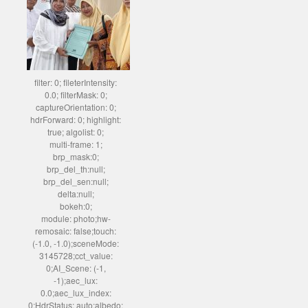
filter: 0; fileterIntensity:
0.0; filterMask: 0;
captureOrientation: 0;
hdrForward: 0; highlight:
true; algolist: 0;
multi-frame: 1;
brp_mask:0;
brp_del_th:null;
brp_del_sen:null;
delta:null;
bokeh:0;
module: photo;hw-
remosaic: false;touch:
(-1.0, -1.0);sceneMode:
3145728;cct_value:
0;AI_Scene: (-1,
-1);aec_lux:
0.0;aec_lux_index:
0;HdrStatus: auto;albedo: