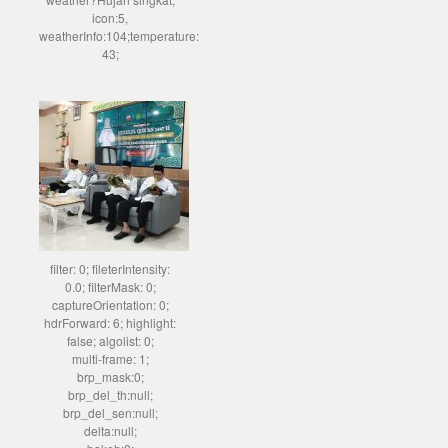
icon:5,
weatherInfo:104;temperature:
43;
filter: 0; fileterIntensity:
0.0; filterMask: 0;
captureOrientation: 0;
hdrForward: 6; highlight:
false; algolist: 0;
multi-frame: 1;
brp_mask:0;
brp_del_th:null;
brp_del_sen:null;
delta:null;