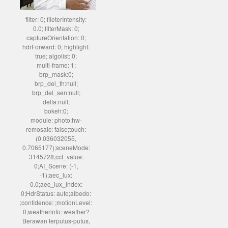
filter: 0; fileterIntensity:
0.0; filterMask: 0;
captureOrientation: 0;
hdrForward: 0; highlight:
true; algolist: 0;
multi-frame: 1;
brp_mask:0;
brp_del_th:null;
brp_del_sen:null;
delta:null;
bokeh:0;
module: photo;hw-
remosaic: false;touch:
(0.036032055,
0.7065177);sceneMode:
3145728;cct_value:
0;AI_Scene: (-1,
-1);aec_lux:
0.0;aec_lux_index:
0;HdrStatus: auto;albedo:
;confidence: ;motionLevel:
0;weatherinfo: weather?
Berawan terputus-putus,