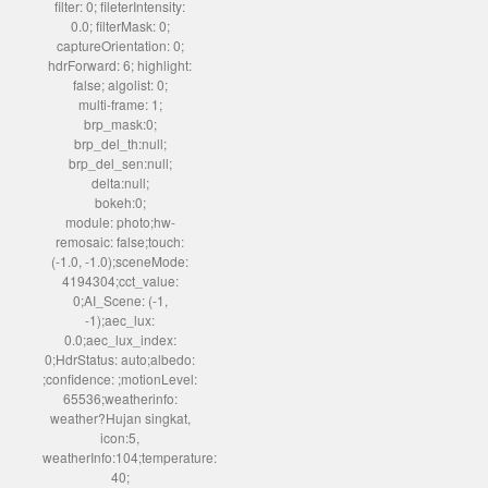
filter: 0; fileterIntensity:
0.0; filterMask: 0;
captureOrientation: 0;
hdrForward: 6; highlight:
false; algolist: 0;
multi-frame: 1;
brp_mask:0;
brp_del_th:null;
brp_del_sen:null;
delta:null;
bokeh:0;
module: photo;hw-
remosaic: false;touch:
(-1.0, -1.0);sceneMode:
4194304;cct_value:
0;AI_Scene: (-1,
-1);aec_lux:
0.0;aec_lux_index:
0;HdrStatus: auto;albedo:
;confidence: ;motionLevel:
65536;weatherinfo:
weather?Hujan singkat,
icon:5,
weatherInfo:104;temperature:
40;