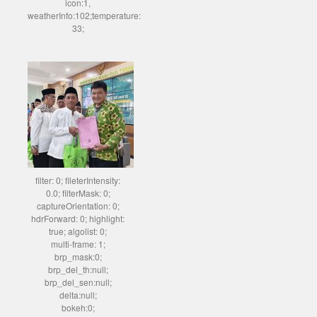
icon:1,
weatherInfo:102;temperature:
33;
filter: 0; fileterIntensity:
0.0; filterMask: 0;
captureOrientation: 0;
hdrForward: 0; highlight:
true; algolist: 0;
multi-frame: 1;
brp_mask:0;
brp_del_th:null;
brp_del_sen:null;
delta:null;
bokeh:0;