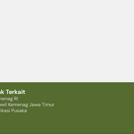
nk Terkait
menag RI
nwil Kemenag Jawa Timur
ikasi Pusaka