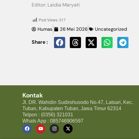
Editor: Laidia Maryati
Post Views:
317
Humas
26 Mei 2026
Uncategorized
Share :
Kontak
Jl. DR. Wahidin Sudirohusodo No.47, Latsari, Kec.
Tuban, Kabupaten Tuban, Jawa Timur 62314
Telpon : (0356) 321031
Whats App : 085746906597