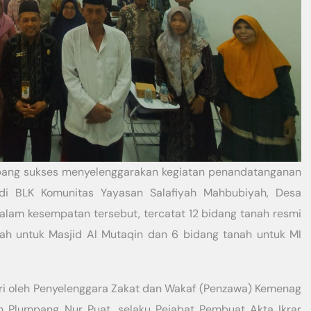
ang sukses menyelenggarakan kegiatan penandatanganan
di BLK Komunitas Yayasan Salafiyah Mahbubiyah, Desa
alam kesempatan tersebut, tercatat 12 bidang tanah resmi
nah untuk Masjid Al Mutaqin dan 6 bidang tanah untuk MI
iri oleh Penyelenggara Zakat dan Wakaf (Penzawa) Kemenag
 Plumpang Nur Puat, selaku Pejabat Pembuat Akta Ikrar