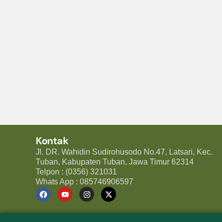
Kontak
Jl. DR. Wahidin Sudirohusodo No.47, Latsari, Kec.
Tuban, Kabupaten Tuban, Jawa Timur 62314
Telpon : (0356) 321031
Whats App : 085746906597