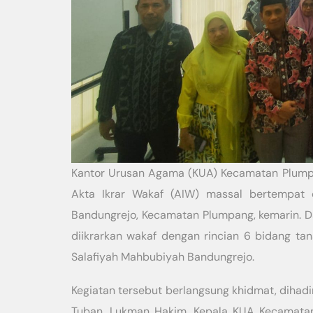
Kantor Urusan Agama (KUA) Kecamatan Plump
Akta Ikrar Wakaf (AIW) massal bertempat 
Bandungrejo, Kecamatan Plumpang, kemarin. D
diikrarkan wakaf dengan rincian 6 bidang ta
Salafiyah Mahbubiyah Bandungrejo.
Kegiatan tersebut berlangsung khidmat, dihad
Tuban, Lukman Hakim, Kepala KUA Kecamatan