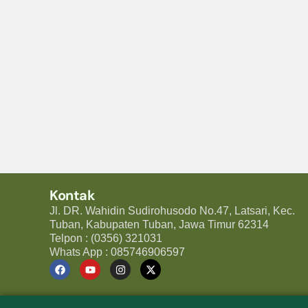
Kontak
Jl. DR. Wahidin Sudirohusodo No.47, Latsari, Kec.
Tuban, Kabupaten Tuban, Jawa Timur 62314
Telpon : (0356) 321031
Whats App : 085746906597