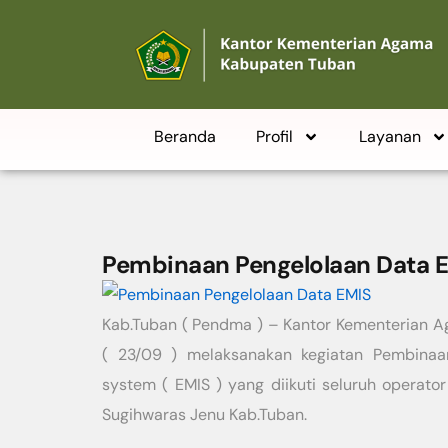
Beranda
Profil
Layanan
Pembinaan Pengelolaan Data 
Kab.Tuban ( Pendma ) – Kantor Kementerian A
( 23/09 ) melaksanakan kegiatan Pembina
system ( EMIS ) yang diikuti seluruh operat
Sugihwaras Jenu Kab.Tuban.