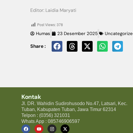
Editor: Laidia Maryati
Post Views:
378
Humas
23 Desember 2025
Uncategoriz
Share :
Kontak
Jl. DR. Wahidin Sudirohusodo No.47, Latsari, Kec.
Tuban, Kabupaten Tuban, Jawa Timur 62314
Telpon : (0356) 321031
Whats App : 085746906597