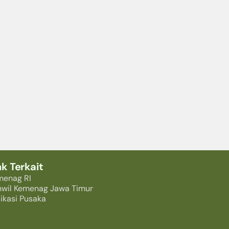
nk Terkait
menag RI
nwil Kemenag Jawa Timur
ikasi Pusaka