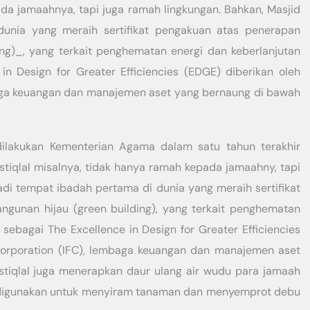
ada jamaahnya, tapi juga ramah lingkungan. Bahkan, Masjid
dunia yang meraih sertifikat pengakuan atas penerapan
ing)_, yang terkait penghematan energi dan keberlanjutan
 in Design for Greater Efficiencies (EDGE) diberikan oleh
mbaga keuangan dan manajemen aset yang bernaung di bawah
dilakukan Kementerian Agama dalam satu tahun terakhir
stiqlal misalnya, tidak hanya ramah kepada jamaahny, tapi
jadi tempat ibadah pertama di dunia yang meraih sertifikat
ngunan hijau (green building), yang terkait penghematan
t sebagai The Excellence in Design for Greater Efficiencies
 Corporation (IFC), lembaga keuangan dan manajemen aset
stiqlal juga menerapkan daur ulang air wudu para jamaah
g digunakan untuk menyiram tanaman dan menyemprot debu