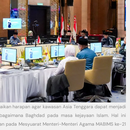
ikan harapan agar kawasan Asia Tenggara dapat menjadi
ebagaimana Baghdad pada masa kejayaan Islam. Hal ini
an pada Mesyuarat Menteri-Menteri Agama MABIMS ke-21