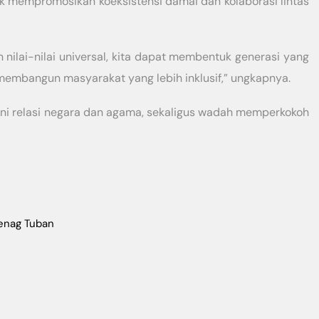
uk mempromosikan koeksistensi damai dan kolaborasi lintas
n nilai-nilai universal, kita dapat membentuk generasi yang
membangun masyarakat yang lebih inklusif,” ungkapnya.
i relasi negara dan agama, sekaligus wadah memperkokoh
enag Tuban