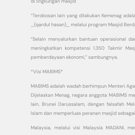
di lingkungan masjid
“Terobosan lain yang dilakukan Kemenag ad
_(qardul hasan)_ melalui program Masjid Be
“Selain menyalurkan bantuan operasional d
meningkatkan kompetensi 1.350 Takmir Masj
pemberdayaan ekonomi,” sambungnya.
*Visi MABIMS*
MABIMS adalah wadah berhimpun Menteri Agama
Dijelaskan Menag, negara anggota MABIMS mem
lain. Brunei Darussalam, dengan falsafah Me
Islam dan memperluas peranan masjid sebaga
Malaysia, melalui visi Malaysia MADANI, 