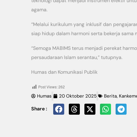
teknologi dapat menjadi instrumen efektif unt
agama.
“Melalui kurikulum yang inklusif dan pengajara
siap hidup dalam harmoni serta bekerja sama 
“Semoga MABIMS terus menjadi perekat harmon
persaudaraan Islam serantau,” tutupnya.
Humas dan Komunikasi Publik
Post Views:
262
Humas
20 Oktober 2025
Berita
,
Kankem
Share :