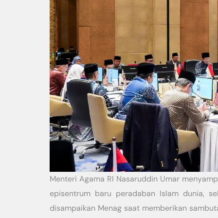
Menteri Agama RI Nasaruddin Umar menyampa
episentrum baru peradaban Islam dunia, s
disampaikan Menag saat memberikan sambut