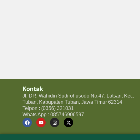
Kontak
Jl. DR. Wahidin Sudirohusodo No.47, Latsari, Kec.
Tuban, Kabupaten Tuban, Jawa Timur 62314
Telpon : (0356) 321031
Whats App : 085746906597