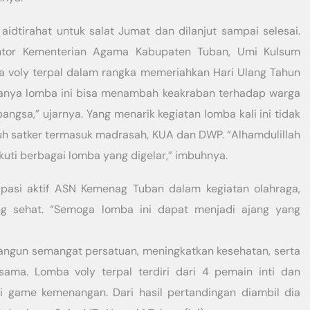
idtirahat untuk salat Jumat dan dilanjut sampai selesai.
ntor Kementerian Agama Kabupaten Tuban, Umi Kulsum
mba voly terpal dalam rangka memeriahkan Hari Ulang Tahun
anya lomba ini bisa menambah keakraban terhadap warga
sa,” ujarnya. Yang menarik kegiatan lomba kali ini tidak
uruh satker termasuk madrasah, KUA dan DWP. “Alhamdulillah
uti berbagai lomba yang digelar,” imbuhnya.
ipasi aktif ASN Kemenag Tuban dalam kegiatan olahraga,
g sehat. “Semoga lomba ini dapat menjadi ajang yang
ngun semangat persatuan, meningkatkan kesehatan, serta
ama. Lomba voly terpal terdiri dari 4 pemain inti dan
i game kemenangan. Dari hasil pertandingan diambil dia