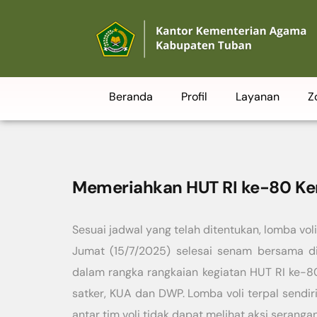
Beranda
Profil
Layanan
Z
Memeriahkan HUT RI ke-80 Ke
Sesuai jadwal yang telah ditentukan, lomba v
Jumat (15/7/2025) selesai senam bersama d
dalam rangka rangkaian kegiatan HUT RI ke-80.
satker, KUA dan DWP. Lomba voli terpal sendiri
antar tim voli tidak dapat melihat aksi seranga