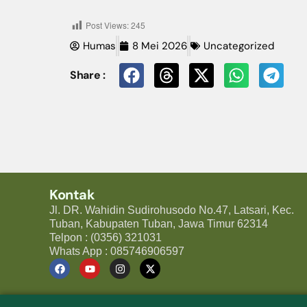
Post Views:
245
Humas
8 Mei 2026
Uncategorized
Share :
Kontak
Jl. DR. Wahidin Sudirohusodo No.47, Latsari, Kec.
Tuban, Kabupaten Tuban, Jawa Timur 62314
Telpon : (0356) 321031
Whats App : 085746906597