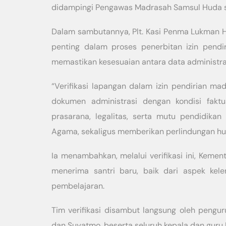
didampingi Pengawas Madrasah Samsul Huda se
Dalam sambutannya, Plt. Kasi Penma Lukman H
penting dalam proses penerbitan izin pendir
memastikan kesesuaian antara data administrasi
“Verifikasi lapangan dalam izin pendirian m
dokumen administrasi dengan kondisi faktu
prasarana, legalitas, serta mutu pendidika
Agama, sekaligus memberikan perlindungan huk
Ia menambahkan, melalui verifikasi ini, Kem
menerima santri baru, baik dari aspek kel
pembelajaran.
Tim verifikasi disambut langsung oleh pengu
dan Suyatmo, beserta seluruh kepala dan guru M