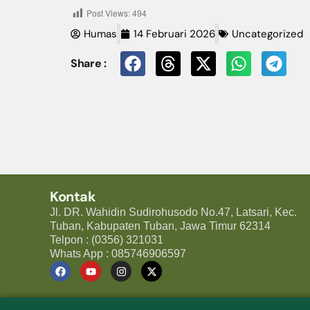
Post Views:
494
Humas
14 Februari 2026
Uncategorized
Share :
Kontak
Jl. DR. Wahidin Sudirohusodo No.47, Latsari, Kec.
Tuban, Kabupaten Tuban, Jawa Timur 62314
Telpon : (0356) 321031
Whats App : 085746906597