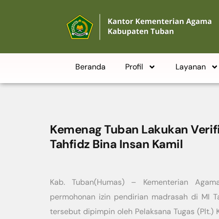
Beranda
Profil
Layanan
Kemenag Tuban Lakukan Verifik
Tahfidz Bina Insan Kamil
Kab. Tuban(Humas) – Kementerian Agama 
permohonan izin pendirian madrasah di MI Ta
tersebut dipimpin oleh Pelaksana Tugas (Plt.