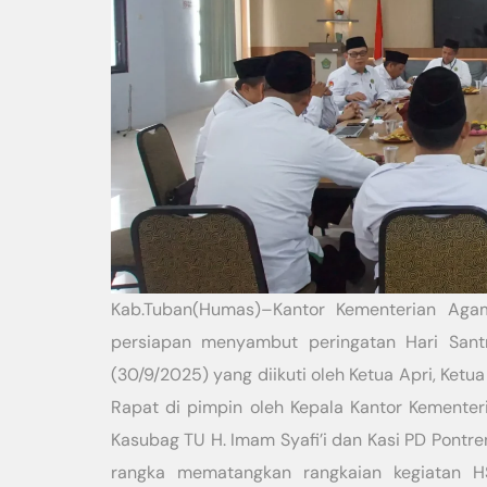
Kab.Tuban(Humas)–Kantor Kementerian Aga
persiapan menyambut peringatan Hari Sant
(30/9/2025) yang diikuti oleh Ketua Apri, Ketua
Rapat di pimpin oleh Kepala Kantor Kemente
Kasubag TU H. Imam Syafi’i dan Kasi PD Pontr
rangka mematangkan rangkaian kegiatan H