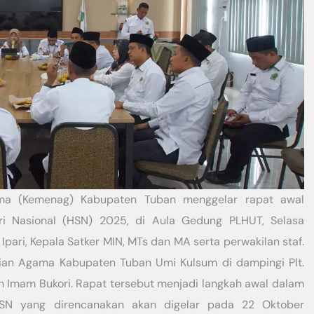
ma (Kemenag) Kabupaten Tuban menggelar rapat awal
ri Nasional (HSN) 2025, di Aula Gedung PLHUT, Selasa
 Ipari, Kepala Satker MIN, MTs dan MA serta perwakilan staf.
rian Agama Kabupaten Tuban Umi Kulsum di dampingi Plt.
en Imam Bukori. Rapat tersebut menjadi langkah awal dalam
SN yang direncanakan akan digelar pada 22 Oktober