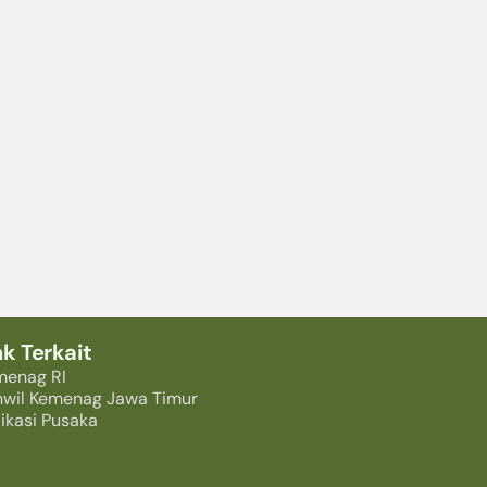
nk Terkait
menag RI
nwil Kemenag Jawa Timur
ikasi Pusaka