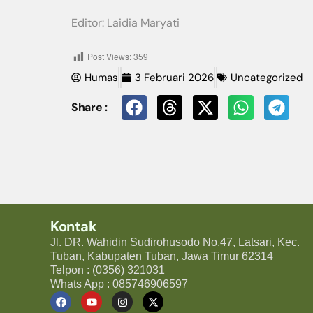
Editor: Laidia Maryati
Post Views:
359
Humas
3 Februari 2026
Uncategorized
Share :
Kontak
Jl. DR. Wahidin Sudirohusodo No.47, Latsari, Kec.
Tuban, Kabupaten Tuban, Jawa Timur 62314
Telpon : (0356) 321031
Whats App : 085746906597