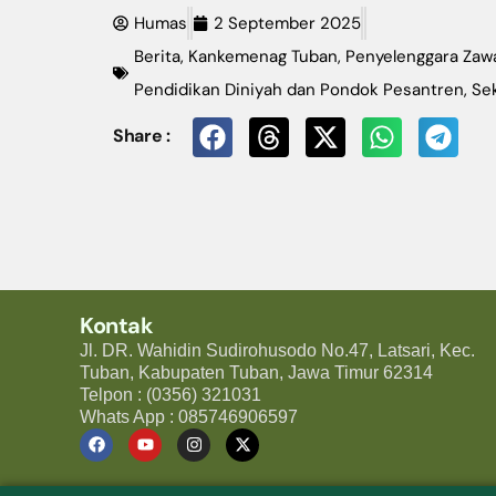
Humas
2 September 2025
Berita
,
Kankemenag Tuban
,
Penyelenggara Zaw
Pendidikan Diniyah dan Pondok Pesantren
,
Se
Share :
Kontak
Jl. DR. Wahidin Sudirohusodo No.47, Latsari, Kec.
Tuban, Kabupaten Tuban, Jawa Timur 62314
Telpon : (0356) 321031
Whats App : 085746906597