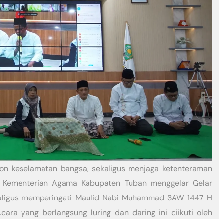
hon keselamatan bangsa, sekaligus menjaga ketenteraman
, Kementerian Agama Kabupaten Tuban menggelar Gelar
ekaligus memperingati Maulid Nabi Muhammad SAW 1447 H
cara yang berlangsung luring dan daring ini diikuti oleh