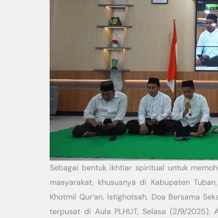
Sebagai bentuk ikhtiar spiritual untuk memo
masyarakat, khususnya di Kabupaten Tuban
Khotmil Qur’an, Istighotsah, Doa Bersama S
terpusat di Aula PLHUT, Selasa (2/9/2025). A