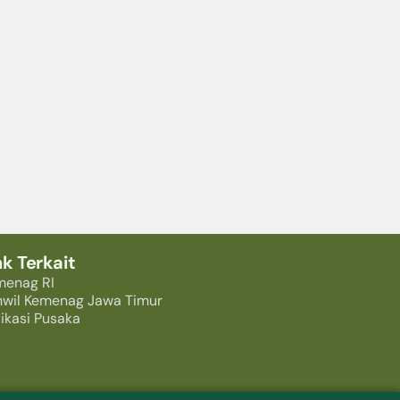
nk Terkait
menag RI
nwil Kemenag Jawa Timur
ikasi Pusaka