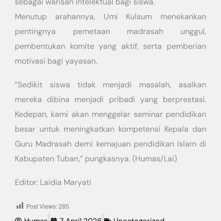
sebagai warisan intelektual bagi siswa.
​Menutup arahannya, Umi Kulsum menekankan
pentingnya pemetaan madrasah unggul,
pembentukan komite yang aktif, serta pemberian
motivasi bagi yayasan.
​”Sedikit siswa tidak menjadi masalah, asalkan
mereka dibina menjadi pribadi yang berprestasi.
Kedepan, kami akan menggelar seminar pendidikan
besar untuk meningkatkan kompetensi Kepala dan
Guru Madrasah demi kemajuan pendidikan Islam di
Kabupaten Tuban,” pungkasnya. (Humas/Lai)
Editor: Laidia Maryati
Post Views:
285
Humas
7 April 2026
Uncategorized