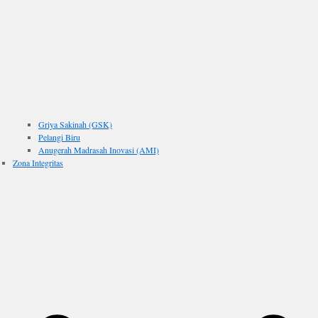
Griya Sakinah (GSK)
Pelangi Biru
Anugerah Madrasah Inovasi (AMI)
Zona Integritas