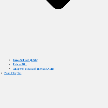
Griya Sakinah (GSK)
Pelangi Biru
Anugerah Madrasah Inovasi (AMI)
Zona Integritas