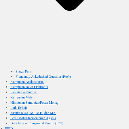
Siaran Pers
Frequently Askedasked Question (FAQ)
Kumpulan Artikel/Jurnal
Kumpulan Buku Elektronik
Panduan – Panduan
Kumpulan Materi
Himpunan Sambutan/Pesan Menag
Link Terkait
Alamat KUA, MI, MTs, dan MA
Peta Jabatan Kementerian Agama
Data Jabatan Fungsional Umum (JFU)
PPID