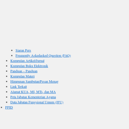
Siaran Pers
Frequently Askedasked Question (FAQ)
Kumpulan Artikel/Jurnal
Kumpulan Buku Elektronik
Panduan – Panduan
Kumpulan Materi
Himpunan Sambutan/Pesan Menag
Link Terkait
Alamat KUA, MI, MTs, dan MA
Peta Jabatan Kementerian Agama
Data Jabatan Fungsional Umum (JFU)
PPID