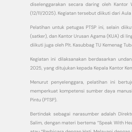
diselenggarakan secara daring oleh Kantor
(12/11/2025). Kegiatan tersebut diikuti dari A
Pelatihan untuk petugas PTSP ini, selain diik
(satker), dan Kantor Urusan Agama (KUA) di li
diikuti juga oleh Plt. Kasubbag TU Kemenag Tuba
Kegiatan ini dilaksanakan berdasarkan und
2025, yang ditujukan kepada Kepala Kantor K
Menurut penyelenggara, pelatihan ini bertu
memperkuat kompetensi sumber daya manusi
Pintu (PTSP).
Bertindak sebagai narasumber adalah Direktu
Salim, dengan materi bertema “Speak With Hea
atau “Berbicara dengan Hati, Melayani dengan 