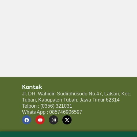
Kontak
Jl. DR. Wahidin Sudirohusodo No.47, Latsari, Kec.
Tuban, Kabupaten Tuban, Jawa Timur 62314
Telpon : (0356) 321031
Whats App : 085746906597