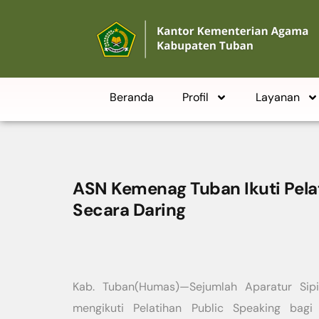
Beranda
Profil
Layanan
ASN Kemenag Tuban Ikuti Pela
Secara Daring
Kab. Tuban(Humas)—Sejumlah Aparatur Sip
mengikuti Pelatihan Public Speaking bag