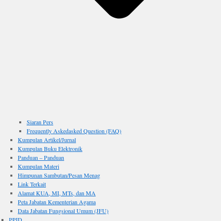
Siaran Pers
Frequently Askedasked Question (FAQ)
Kumpulan Artikel/Jurnal
Kumpulan Buku Elektronik
Panduan – Panduan
Kumpulan Materi
Himpunan Sambutan/Pesan Menag
Link Terkait
Alamat KUA, MI, MTs, dan MA
Peta Jabatan Kementerian Agama
Data Jabatan Fungsional Umum (JFU)
PPID