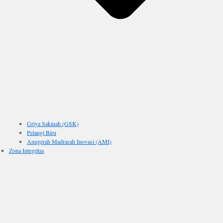
Griya Sakinah (GSK)
Pelangi Biru
Anugerah Madrasah Inovasi (AMI)
Zona Integritas