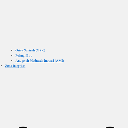
Griya Sakinah (GSK)
Pelangi Biru
Anugerah Madrasah Inovasi (AMI)
Zona Integritas