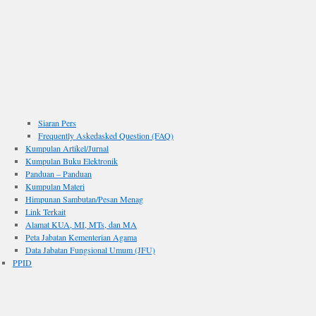
Siaran Pers
Frequently Askedasked Question (FAQ)
Kumpulan Artikel/Jurnal
Kumpulan Buku Elektronik
Panduan – Panduan
Kumpulan Materi
Himpunan Sambutan/Pesan Menag
Link Terkait
Alamat KUA, MI, MTs, dan MA
Peta Jabatan Kementerian Agama
Data Jabatan Fungsional Umum (JFU)
PPID