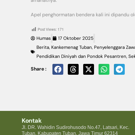
amanatnya.
Apel penghormatan bendera kali ini dipandu ol
Post Views:
171
Humas
17 Oktober 2025
Berita
,
Kankemenag Tuban
,
Penyelenggara Zaw
Pendidikan Diniyah dan Pondok Pesantren
,
Se
Share :
Kontak
Jl. DR. Wahidin Sudirohusodo No.47, Latsari, Kec.
Tuban, Kabupaten Tuban, Jawa Timur 62314