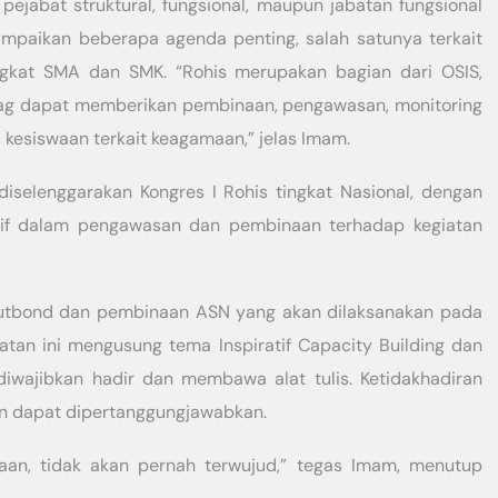
 pejabat struktural, fungsional, maupun jabatan fungsional
paikan beberapa agenda penting, salah satunya terkait
ingkat SMA dan SMK. “Rohis merupakan bagian dari OSIS,
ag dapat memberikan pembinaan, pengawasan, monitoring
 kesiswaan terkait keagamaan,” jelas Imam.
selenggarakan Kongres I Rohis tingkat Nasional, dengan
tif dalam pengawasan dan pembinaan terhadap kegiatan
 outbond dan pembinaan ASN yang akan dilaksanakan pada
iatan ini mengusung tema Inspiratif Capacity Building dan
iwajibkan hadir dan membawa alat tulis. Ketidakhadiran
an dapat dipertanggungjawabkan.
an, tidak akan pernah terwujud,” tegas Imam, menutup