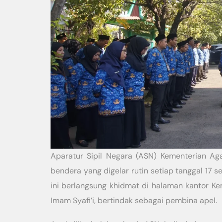
Aparatur Sipil Negara (ASN) Kementerian 
bendera yang digelar rutin setiap tanggal 17 se
ini berlangsung khidmat di halaman kantor K
Imam Syafi’i, bertindak sebagai pembina apel.