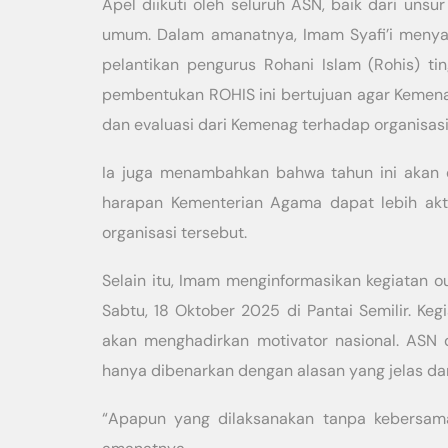
Apel diikuti oleh seluruh ASN, baik dari unsur
umum. Dalam amanatnya, Imam Syafi’i menyam
pelantikan pengurus Rohani Islam (Rohis) t
pembentukan ROHIS ini bertujuan agar Kemen
dan evaluasi dari Kemenag terhadap organisasi
Ia juga menambahkan bahwa tahun ini akan di
harapan Kementerian Agama dapat lebih ak
organisasi tersebut.
Selain itu, Imam menginformasikan kegiatan
Sabtu, 18 Oktober 2025 di Pantai Semilir. Keg
akan menghadirkan motivator nasional. ASN d
hanya dibenarkan dengan alasan yang jelas d
“Apapun yang dilaksanakan tanpa kebersama