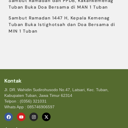
Sambut Ramadan dan PPDB, Kakankemenag
Tuban Buka Doa Bersama di MAN 1 Tuban
Sambut Ramadan 1447 H, Kepala Kemenag
Tuban Buka Istighotsah dan Doa Bersama di
MIN 1 Tuban
Kontak
Jl. DR. Wahidin Sudirohusodo No.47, Latsari, Kec. Tuban,
Kabupaten Tuban, Jawa Timur 62314
Telpon : (0356) 321031
Whats App : 085746906597