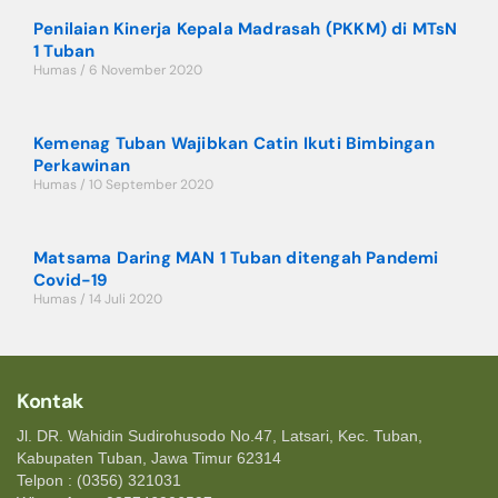
Penilaian Kinerja Kepala Madrasah (PKKM) di MTsN
1 Tuban
Humas
6 November 2020
Kemenag Tuban Wajibkan Catin Ikuti Bimbingan
Perkawinan
Humas
10 September 2020
Matsama Daring MAN 1 Tuban ditengah Pandemi
Covid-19
Humas
14 Juli 2020
Kontak
Jl. DR. Wahidin Sudirohusodo No.47, Latsari, Kec. Tuban,
Kabupaten Tuban, Jawa Timur 62314
Telpon : (0356) 321031